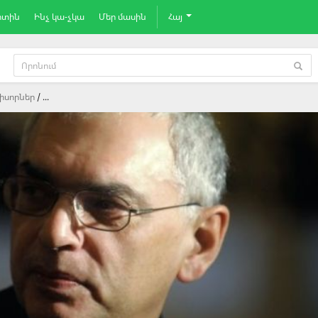
րտին
Ինչ կա-չկա
Մեր մասին
Հայ
իսորներ
...