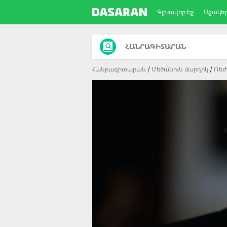
Գլխավոր էջ
Աշակե
ՀԱՆՐԱԳԻՏԱՐԱՆ
Հանրագիտարան
Մեծանուն մարդիկ
Ռեժ