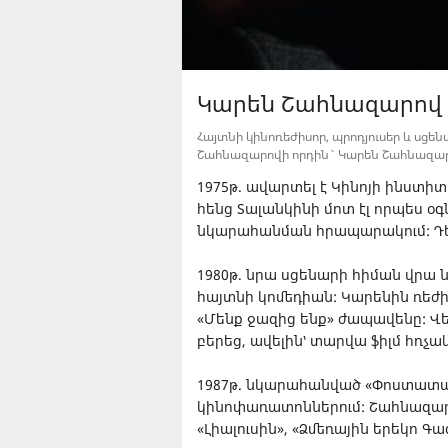
Կարեն Շահնազարով
Հայտնի կինոռեժիսոր, պրոդյուսեր և սց
Շահնազարովի որդին` Կարեն Շահնազարովը
1975թ. ավարտել է Կինոյի ինստիտ
հենց Տալանկինի մոտ էլ որպես օ
նկարահանման հրապարակում: Դեբյ
1980թ. նրա սցենարի հիման վրա
հայտնի կոմեդիան: Կարենին ռեժի
«Մենք ջազից ենք» ժապավենը: Վ
բերեց, ավելին՝ տարվա ֆիլմ հռչա
1987թ. նկարահանված «Փոստատար»
կինոփառատոններում: Շահնազարո
«Լիալուսին», «Ձմեռային երեկո Գա