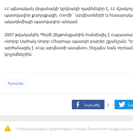
ՀՀ պետական մրցանակի կրկնակի դափնեկիր է, ՀՀ մշակու
պատվավոր քաղաքացի, Հռոմի` Արվեստների և հասարակա
ակադեմիայի պատվավոր անդամ:
2007 թվականին Պերճ Զեյթունցյանին հանձնվել է Հայաստա
«Սուրբ Սահակ-Սուրբ Մեսրոպ» պատվո բարձր շքանշան։ Դ
արժանացել է «Հայ արվեստի ասպետ», ինչպես նաև «Եր
կոչումներին։
Գրողներ
Տարածել
0
Տա
Տեղեկատվության ճշգրտության համար Dasaran.am կայքը պատաս