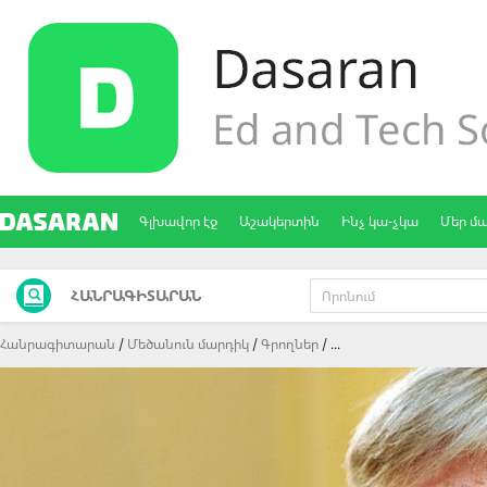
Գլխավոր էջ
Աշակերտին
Ինչ կա-չկա
Մեր մ
ՀԱՆՐԱԳԻՏԱՐԱՆ
Հանրագիտարան
Մեծանուն մարդիկ
Գրողներ
...