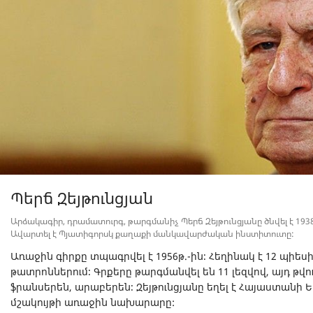
Պերճ Զեյթունցյան
Արձակագիր, դրամատուրգ, թարգմանիչ Պերճ Զեյթունցյանը ծնվել է 1938 թ
Ավարտել է Պյատիգորսկ քաղաքի մանկավարժական ինստիտուտը:
Առաջին գիրքը տպագրվել է 1956թ.-ին։ Հեղինակ է 12 պիես
թատրոններում։ Գրքերը թարգմանվել են 11 լեզվով, այդ թվու
ֆրանսերեն, արաբերեն։ Զեյթունցյանը եղել է Հայաստանի
մշակույթի առաջին նախարարը: