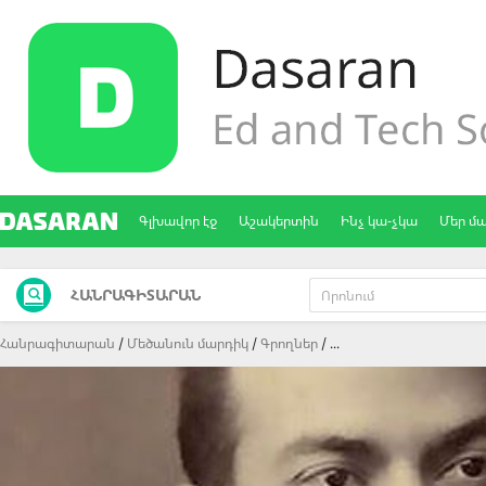
Գլխավոր էջ
Աշակերտին
Ինչ կա-չկա
Մեր մ
ՀԱՆՐԱԳԻՏԱՐԱՆ
Հանրագիտարան
Մեծանուն մարդիկ
Գրողներ
...