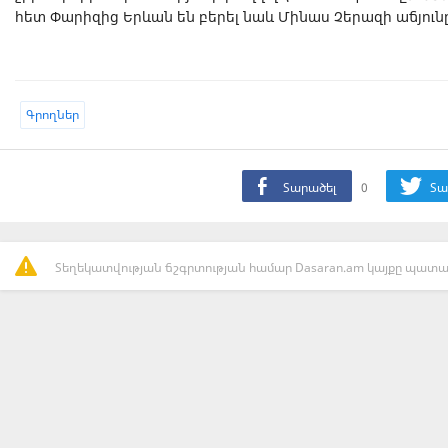
հետ Փարիզից Երևան են բերել նաև Մինաս Չերազի աճյուն
Գրողներ
Տարածել
0
Տա
Տեղեկատվության ճշգրտության համար Dasaran.am կայքը պատաս