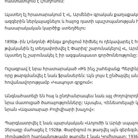
հաստատվում է Լոնդոնում:
Այստեղ էլ հրատարակում է «Լ. Արմենի» գրական քաղաքակա
ազգերին ներկայացնելու և հայոց դատի պաշտպանության
հասարակական կարծիք ստեղծելու:
1890թ.-ին Լոնդոնի Քինգս քոլեջում հիմնել ու ղեկավարել է 
թվականին էլ տեղափոխվել է Փարիզ՝ շարունակելով «Լ. Ար
Այստեղ էլ շարունակել է իր ազգանպաստ գործունեությունը:
Ուշագրավ է նրա հրատարակած «Թե ինչ շահեցանք Պերլին
որը թարգմանվել է նաև ֆրանսերեն: Այն լույս է ընծայվել
հովանավորությամբ «Կապույտ գրքում»:
Անգնահատելի են հայ և ընդհանրապես նաև այլ ժողովու
նրա մատուցած ծառայությունները: Այսպես, Վենեսուելայի
նրան «Ազատարար Բոլիվիարի խաչով»:
Պարգևատրվել է նաև պարսկական «Առյուծի և Արևի սպայո
Չերազը մահացել է 1928թ. Փարիզում ու թաղվել այն գերեզ
շիրմաթմբի հարևանությամբ թաղվել է նաև Կոմիտասը: 193