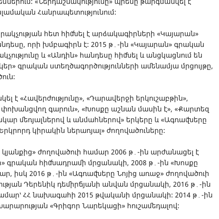
սներում։ «Ներդաշնակությունը» պիեսը թարգմանվել է
սլամական Հանրապետությունում։
րակչության հետ հիմնել է արձակագիրների «Կայարան»
նդեսը, որի խմբագիրն է։ 2015 թ․-ին «Կայարան» գրական
չությունը և «Անդին» հանդեսը հիմնել և անցկացնում են
ր» գրական ստեղծագործությունների ամենամյա մրցույթը,
ուն։
կել է «Հավերժությունը», «Դարավերջի երկուշաբթին»,
 փոխանցվող գարուն», «Խոսքը աշնան մասին է», «Քարտեզ
կար մեռյալներով և անմահներով» երկերը և «Ագռավները
«Երկրորդ կիրակին ներառյալ» ժողովածուները։
ր կյանքից» ժողովածուի համար 2006 թ․-ին արժանացել է
» գրական հիմնադրամի մրցանակի, 2008 թ․-ին «Խոսքը
ար, իսկ 2016 թ․-ին «Ագռավները Նոյից առաջ» ժողովածուի
ւթյան Դերենիկ դեմիրճյանի անվան մրցանակի, 2016 թ․-ին
ամար՝ ՀՀ նախագահի 2015 թվականի մրցանակի։ 2014 թ․-ին
խարարության «Գրիգոր Նարեկացի» հուշամեդալով։