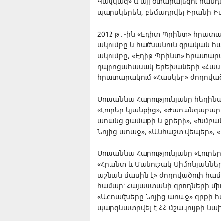
Կավկազ» և այլ օտարալեզու հանդե
պարսկերեն, բեմադրվել Իրանի Ի
2012 թ․-ին «Էդիտ Պրինտ» հրատա
ակումբը և համնանուն գրական հա
ակումբը, «Էդիթ Պրինտ» հրատարակ
դպրոցահասակ երեխաների «Հասկե
հրատարակում «Հասկեր» ժողոված
Սուսաննա Հարությունյանը հեղինա
«Լուրեր կյանքից», «Ժառանգաբար
առանց ցամաքի և ջրերի», «Խմբան
Նոյից առաջ», «Անհաշտ վեպեր», 
Սուսաննա Հարությունյանը «Լուրե
«Հրանտ և Մանուշակ Սիմոնյաններ
աշնան մասին է» ժողովածուի համ
համար՝ Հայաստանի գրողների միո
«Ագռավները Նոյից առաջ» գրքի հ
պարգևատրվել է ՀՀ մշակույթի նա