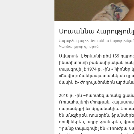
Սուսաննա Հարություն
Հայ արձակագիր Սուսաննա Հարությունյան
Կարճաղբյուր գյուղում։
Ավարտել է Երևանի թիվ 159 դպր
ինստիտուտի բանասիրական ֆակու
տպագրվել է 1974 թ․-ին «Պիոներ
«Շավիղ» մանկապատանեկան գրակա
մասին է» ժողովածուներն արժան
2010 թ․-ին «Քարտեզ առանց ցամ
Ռուսահայերի միության, Հայաստան
դարասկզբին» մրցանակին։ Սուսան
են անգլերեն, ռուսերեն, ֆրանսեր
ռումիներեն, ադրբեջաներեն, վրաց
Դրանք տպագրվել են «Դռուժբա Նա