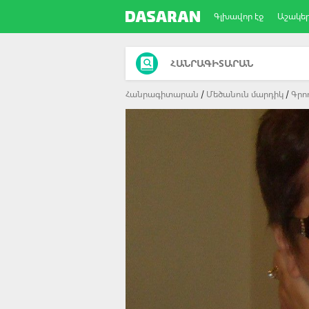
Գլխավոր էջ
Աշակե
ՀԱՆՐԱԳԻՏԱՐԱՆ
Հանրագիտարան
Մեծանուն մարդիկ
Գրո