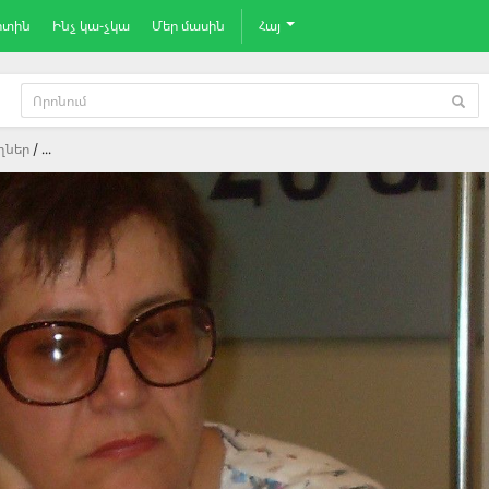
րտին
Ինչ կա-չկա
Մեր մասին
Հայ
ղներ
...