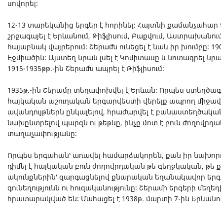
սովորել։
12-13 տարեկանից երգեր է հորինել։ Հայտնի քամանչահար Չ
շրջագայել է Երևանում, Թիֆլիսում, Բաքվում, Աստրախանում, 
հայաբնակ վայրերում։ Շերամն ունեցել է նաև իր խումբը։ 190
Էջմիածին։ Այստեղ նրան լսել է Կոմիտասը և նոտագրել նրա 
1915-1935թթ.-ին Շերամն ապրել է Թիֆլիսում։
1935թ.-ին Շերամը տեղափոխվել է Երևան։ Որպես ստեղծա
հայկական աշուղական երգարվեստի վերելք ապրող միջավա
ավանդույթներն ընկալելով, հրաժարվել է բանաստեղծական
նախընտրելով պարզն ու թեթևը, ինչը մոտ է բուն ժողովրդ
տաղաչափությանը։
Որպես երգահան՝ առավել համարձակորեն, քան իր նախոր
դիմել է հայկական բուն ժողովրդական թե գեղջկական, թե
ակունքներին՝ զարգացնելով քնարական եղանակավոր երգա
գունեղությունն ու հուզականությունը։ Շերամի երգերի մեղ
հրատարակված են։ Մահացել է 1938թ. մարտի 7-ին Երևանու