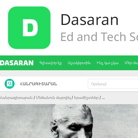
Գլխավոր էջ
Աշակերտին
Ինչ կա-չկա
Մեր մ
ՀԱՆՐԱԳԻՏԱՐԱՆ
Հանրագիտարան
Մեծանուն մարդիկ
Երաժիշտներ
...