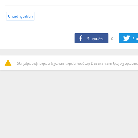
Երաժիշտներ
Տարածել
0
Տա
Տեղեկատվության ճշգրտության համար Dasaran.am կայքը պատաս