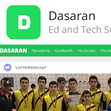
Գլխավոր էջ
Աշակերտին
Ինչ կա-չկա
Մեր մ
ՆՈՐՈՒԹՅՈՒՆՆԵՐ