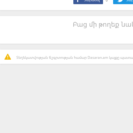
Տարածել
0
Տար
Բաց մի թողեք նաև
Տեղեկատվության ճշգրտության համար Dasaran.am կայքը պատաս