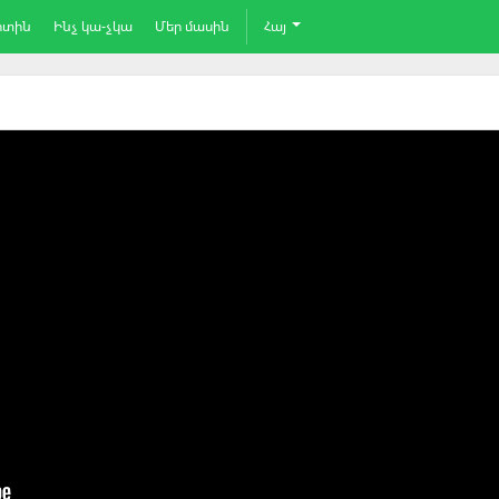
րտին
Ինչ կա-չկա
Մեր մասին
Հայ