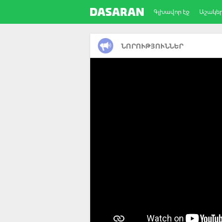
Գլխավոր էջ
Աշակե
ՆՈՐՈՒԹՅՈՒՆՆԵՐ