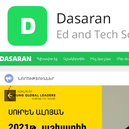
Գլխավոր էջ
Աշակերտին
Ինչ կա-չկա
Մեր մ
ՆՈՐՈՒԹՅՈՒՆՆԵՐ