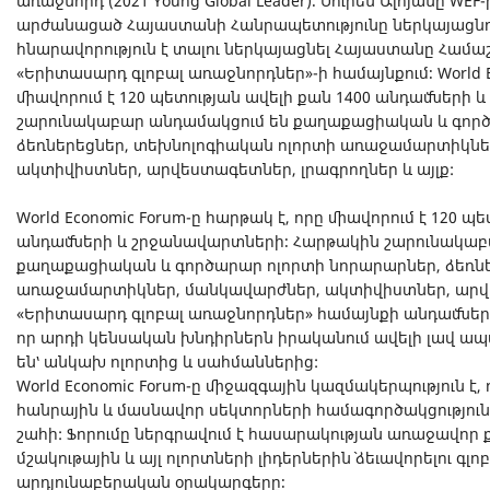
առաջնորդ (2021 Young Global Leader)։ Սուրեն Ալոյանը WE
արժանացած Հայաստանի Հանրապետությունը ներկայացնող
հնարավորություն է տալու ներկայացնել Հայաստանը Համ
«Երիտասարդ գլոբալ առաջնորդներ»-ի համայնքում։ World E
միավորում է 120 պետության ավելի քան 1400 անդամների
շարունակաբար անդամակցում են քաղաքացիական և գործ
ձեռներեցներ, տեխնոլոգիական ոլորտի առաջամարտիկնե
ակտիվիստներ, արվեստագետներ, լրագրողներ և այլք:
World Economic Forum-ը հարթակ է, որը միավորում է 120 պ
անդամների և շրջանավարտների։ Հարթակին շարունակաբ
քաղաքացիական և գործարար ոլորտի նորարարներ, ձեռնե
առաջամարտիկներ, մանկավարժներ, ակտիվիստներ, արվես
«Երիտասարդ գլոբալ առաջնորդներ» համայնքի անդամներին
որ արդի կենսական խնդիրներն իրականում ավելի լավ ապա
են՝ անկախ ոլորտից և սահմաններից:
World Economic Forum-ը միջազգային կազմակերպություն է, 
հանրային և մասնավոր սեկտորների համագործակցություն
շահի: Ֆորումը ներգրավում է հասարակության առաջավոր
մշակութային և այլ ոլորտների լիդերներին` ձեւավորելու գ
արդյունաբերական օրակարգերը։