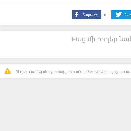
Տարածել
0
Տար
Բաց մի թողեք նաև
Տեղեկատվության ճշգրտության համար Dasaran.am կայքը պատաս