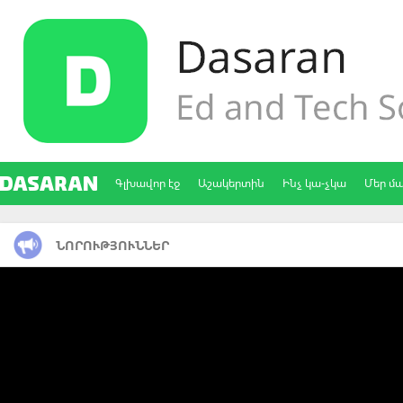
Գլխավոր էջ
Աշակերտին
Ինչ կա-չկա
Մեր մ
ՆՈՐՈՒԹՅՈՒՆՆԵՐ