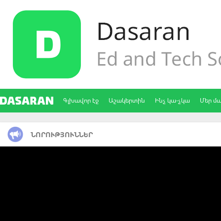
Գլխավոր էջ
Աշակերտին
Ինչ կա-չկա
Մեր մ
ՆՈՐՈՒԹՅՈՒՆՆԵՐ