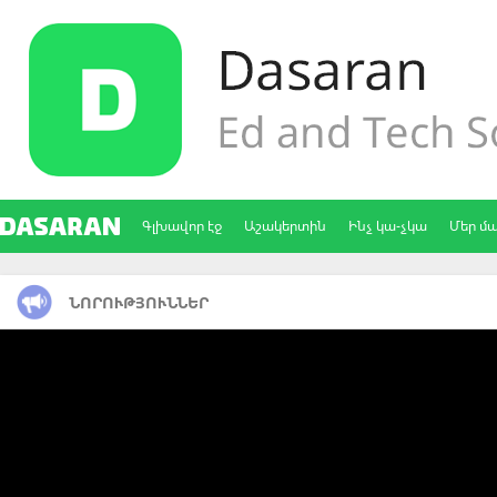
Գլխավոր էջ
Աշակերտին
Ինչ կա-չկա
Մեր մ
ՆՈՐՈՒԹՅՈՒՆՆԵՐ