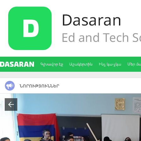
Գլխավոր էջ
Աշակերտին
Ինչ կա-չկա
Մեր մ
ՆՈՐՈՒԹՅՈՒՆՆԵՐ