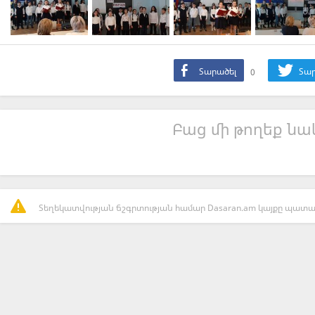
Տարածել
0
Տար
Բաց մի թողեք նաև
Տեղեկատվության ճշգրտության համար Dasaran.am կայքը պատաս