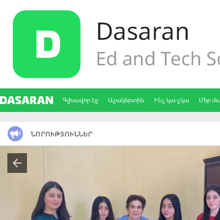
Գլխավոր էջ
Աշակերտին
Ինչ կա-չկա
Մեր մ
ՆՈՐՈՒԹՅՈՒՆՆԵՐ