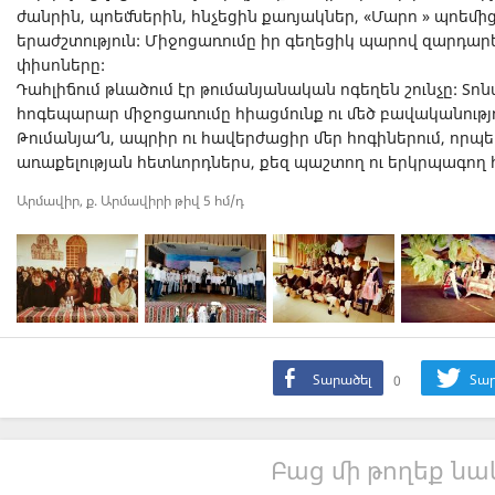
ժանրին, պոեմներին, հնչեցին քառյակներ, «Մարո » պոեմի
երաժշտություն: Միջոցառումը իր գեղեցիկ պարով զարդա
փիսոները:
Դահլիճում թևածում էր թումանյանական ոգեղեն շունչը: Տո
հոգեպարար միջոցառումը հիացմունք ու մեծ բավականությ
Թումանյա՜ն, ապրիր ու հավերժացիր մեր հոգիներում, որպե
առաքելության հետևորդներս, քեզ պաշտող ու երկրպագող 
Արմավիր, ք. Արմավիրի թիվ 5 հմ/դ
Տարածել
0
Տար
Բաց մի թողեք նաև