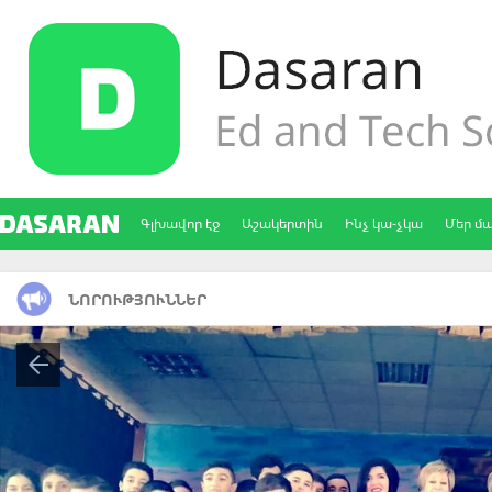
Գլխավոր էջ
Աշակերտին
Ինչ կա-չկա
Մեր մ
ՆՈՐՈՒԹՅՈՒՆՆԵՐ