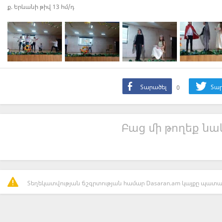
ք. Երևանի թիվ 13 հմ/դ
Տարածել
0
Տար
Բաց մի թողեք նաև
Տեղեկատվության ճշգրտության համար Dasaran.am կայքը պատաս