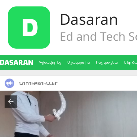
Գլխավոր էջ
Աշակերտին
Ինչ կա-չկա
Մեր մ
ՆՈՐՈՒԹՅՈՒՆՆԵՐ