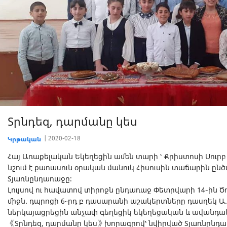
Տրնդեզ, դարմանը կես
2020-02-18
Կրթական
Հայ Առաքելական Եկեղեցին ամեն տարի ՝ Քրիստոսի Սուրբ 
նշում է քառասուն օրական մանուկ Հիսուսին տաճարին ընծ
Տյառնընդառաջը։
Լույսով ու հավատով տիրոջն ընդառաջ Փետրվարի 14֊ին 
միջն. դպրոցի 6֊րդ բ դասարանի աշակերտները դասղեկ 
ներկայացրեցին անչափ գեղեցիկ եկեղեցական և ավանդակ
《Տրնդեզ, դարմանը կես》խորագրով՝ նվիրված Տյառնընդ