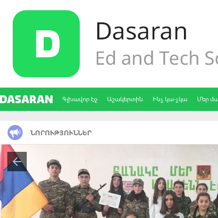
Գլխավոր էջ
Աշակերտին
Ինչ կա-չկա
Մեր մ
ՆՈՐՈՒԹՅՈՒՆՆԵՐ