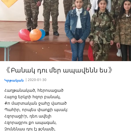
《Բանակ դու մեր ապավենն ես》
2020-01-30
Կրթական
Հաղթանակած, հերոսացած
Հայոց երկրի հզոր բանակ,
Քո մարտական ջահը վառած
Պահիր, որպես փառքի պսակ։
Հզորացի՛ր, դեռ ավելի
Հզորացրու քո ապագան,
Չունենաս դու էլ թշնամի,