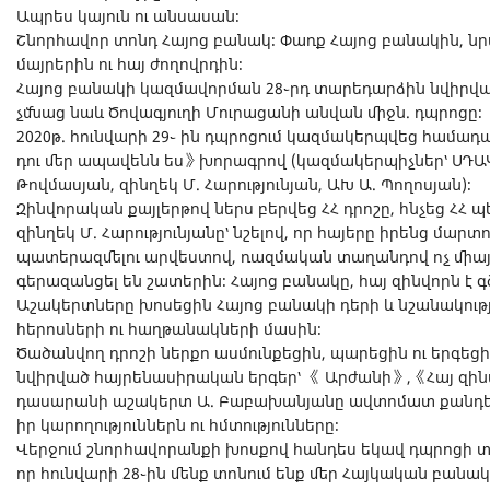
Ապրես կայուն ու անսասան։
Շնորհավոր տոնդ Հայոց բանակ։ Փառք Հայոց բանակին, նր
մայրերին ու հայ ժողովրդին։
Հայոց բանակի կազմավորման 28֊րդ տարեդարձին նվիրվա
չմնաց նաև Ծովագյուղի Մուրացանի անվան միջն. դպրոցը։
2020թ. հունվարի 29֊ ին դպրոցում կազմակերպվեց համա
դու մեր ապավենն ես》խորագրով (կազմակերպիչներ՝ ՍԴԱԿ 
Թովմասյան, զինղեկ Մ. Հարությունյան, ԱԽ Ա. Պողոսյան)։
Զինվորական քայլերթով ներս բերվեց ՀՀ դրոշը, հնչեց ՀՀ պ
զինղեկ Մ. Հարությունյանը՝ նշելով, որ հայերը իրենց մարտ
պատերազմելու արվեստով, ռազմական տաղանդով ոչ միայն 
գերազանցել են շատերին։ Հայոց բանակը, հայ զինվորն է 
Աշակերտները խոսեցին Հայոց բանակի դերի և նշանակո
հերոսների ու հաղթանակների մասին։
Ծածանվող դրոշի ներքո ասմունքեցին, պարեցին ու երգեցի
նվիրված հայրենասիրական երգեր՝ 《 Արժանի》,《Հայ զին
դասարանի աշակերտ Ա. Բաբախանյանը ավտոմատ քանդել֊
իր կարողություններն ու հմտությունները։
Վերջում շնորհավորանքի խոսքով հանդես եկավ դպրոցի տն
որ հունվարի 28֊ին մենք տոնում ենք մեր Հայկական բանակի