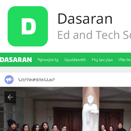
Գլխավոր էջ
Աշակերտին
Ինչ կա-չկա
Մեր մ
ՆՈՐՈՒԹՅՈՒՆՆԵՐ