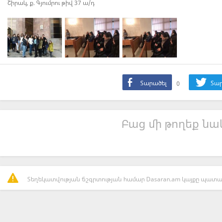
Շիրակ, ք. Գյումրու թիվ 37 ա/դ
Տարածել
0
Տար
Բաց մի թողեք նաև
Տեղեկատվության ճշգրտության համար Dasaran.am կայքը պատաս