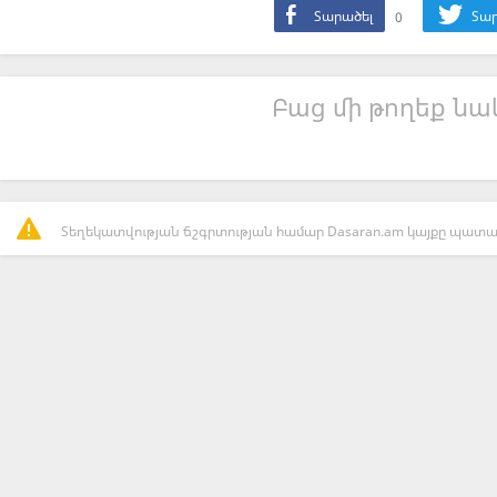
Տարածել
0
Տար
Բաց մի թողեք նաև
Տեղեկատվության ճշգրտության համար Dasaran.am կայքը պատաս