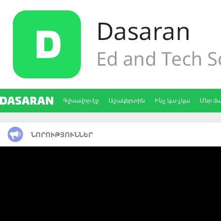
Գլխավոր էջ
Աշակերտին
Ինչ կա-չկա
Մեր մ
ՆՈՐՈՒԹՅՈՒՆՆԵՐ