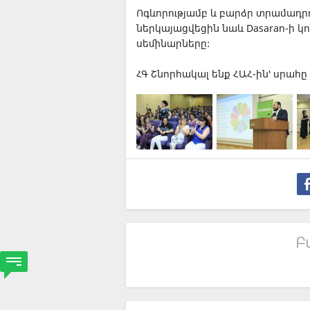
Ոգևորությամբ և բարձր տրամադր
ներկայացվեցին նաև Dasaran-ի 
սեմինարները:
ՀԳ Շնորհակալ ենք ՀԱՀ-ին՝ սրահ
Բ