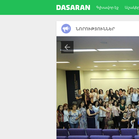
Գլխավոր էջ
Աշակե
ՆՈՐՈՒԹՅՈՒՆՆԵՐ