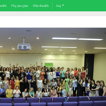
րտին
Ինչ կա-չկա
Մեր մասին
Հայ