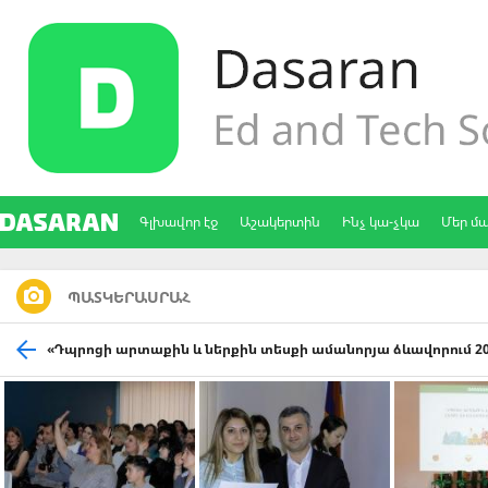
Գլխավոր էջ
Աշակերտին
Ինչ կա-չկա
Մեր մ
ՊԱՏԿԵՐԱՍՐԱՀ
«Դպրոցի արտաքին և ներքին տեսքի ամանորյա ձևավորում 20