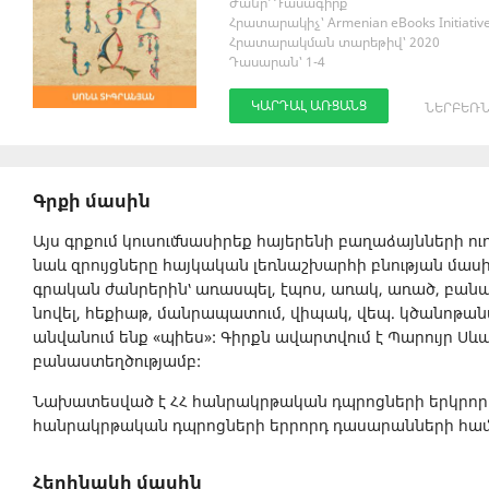
Ժանր՝ Դասագիրք
Հրատարակիչ՝ Armenian eBooks Initiativ
Հրատարակման տարեթիվ՝ 2020
Դասարան՝ 1-4
ԿԱՐԴԱԼ ԱՌՑԱՆՑ
ՆԵՐԲԵՌՆ
Գրքի մասին
Այս գրքում կուսումնասիրեք հայերենի բաղաձայնների ու
նաև զրույցները հայկական լեռնաշխարհի բնության մասին
գրական ժանրերին՝ առասպել, էպոս, առակ, առած, բանա
նովել, հեքիաթ, մանրապատում, վիպակ, վեպ. կծանոթան
անվանում ենք «պիես»: Գիրքն ավարտվում է Պարույր Սևա
բանաստեղծությամբ:
Նախատեսված է ՀՀ հանրակրթական դպրոցների երկրորդ
հանրակրթական դպրոցների երրորդ դասարանների հա
Հեղինակի մասին