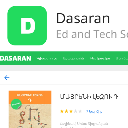
Գլխավոր էջ
Աշակերտին
Ինչ կա-չկա
Մեր մ
ՄԱՅՐԵՆԻ ԼԵԶՈՒ Դ
7 կարծիք
Հեղինակ՝ Սոնա Տիգրանյան