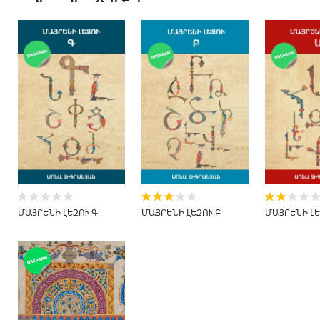
ՄԱՅՐԵՆԻ ԼԵԶՈՒ Գ
ՄԱՅՐԵՆԻ ԼԵԶՈՒ Բ
ՄԱՅՐԵՆԻ ԼԵ