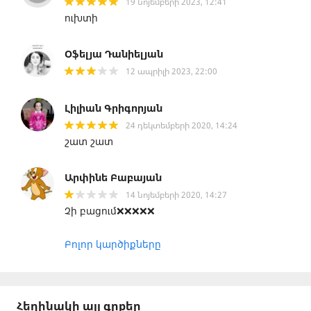
19 նոյեմբերի 2023, 12:41
ուխտի
Օֆելյա Դանիելյան
12 ապրիլի 2023, 22:00
Լիլիան Գրիգորյան
24 դեկտեմբերի 2020, 14:24
շատ շատ
Արփինե Բաբայան
14 նոյեմբերի 2020, 14:27
Չի բացում❌❌❌❌❌
Բոլոր կարծիքները
Հեղինակի այլ գրքեր