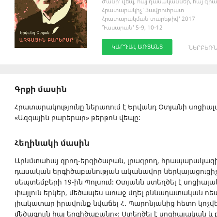
Ժանր՝ վեպ, հայ դասականներ, հայ գրա
Հրատարակիչ՝ Յավրուհրատ
Հրատարակման տարեթիվ՝ 2017
Դասարան՝ 5-9, 10-12
ԿԱՐԴԱԼ ԱՌՑԱՆՑ
ՆԵՐԲԵՌՆ
Գրքի մասին
Հրատարակությունը ներառում է Երվանդ Օտյանի սոցիա
«Ազգային բարերար» թերթոն վեպը։
Հեղինակի մասին
Արևմտահայ գրող-երգիծաբան, լրագրող, հրապարակագի
դասական երգիծաբանության ականավոր ներկայացուցիչներ
սեպտեմբերի 19-ին Պոլսում։ Օտյանն ստեղծել է սոցիա
փայլուն երկեր, մեծապես առաջ մղել քննադատական ռեալ
լիակատար իրավունք նվաճել Հ. Պարոնյանից հետո կոչվ
մեծագույն հայ երգիծաբանը»։ Ստեղծել է սոցիալական 