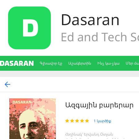
Գլխավոր էջ
Աշակերտին
Ինչ կա-չկա
Մեր մ
Ազգային բարերար
1 կարծիք
Հեղինակ՝ Երվանդ Օտյան