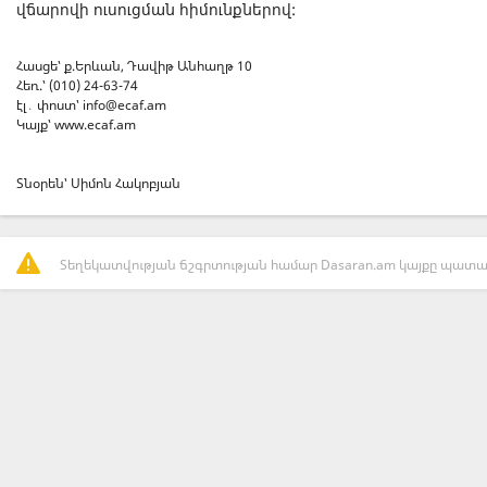
վճարովի ուսուցման հիմունքներով:
Հասցե՝ ք.Երևան, Դավիթ Անհաղթ 10
Հեռ.՝ (010) 24-63-74
էլ․ փոստ՝
info@ecaf.am
Կայք՝ www.ecaf.am
Տնօրեն՝ Սիմոն Հակոբյան
Տեղեկատվության ճշգրտության համար Dasaran.am կայքը պատաս