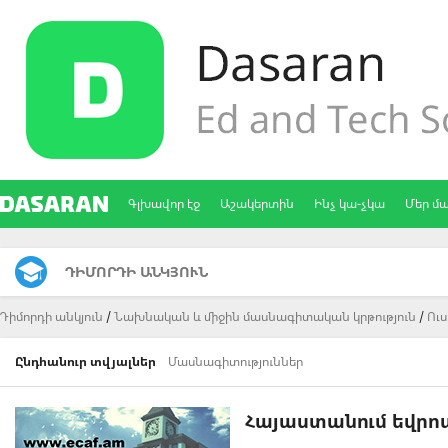
Գլխավոր էջ
Աշակերտին
Ինչ կա-չկա
Մեր մ
ԴԻՄՈՐԴԻ ԱՆԿՅՈՒՆ
Դիմորդի անկյուն
Նախնական և միջին մասնագիտական կրթություն
Ու
Ընդհանուր տվյալներ
Մասնագիտություններ
Հայաստանում եվրո