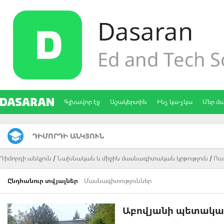
Գլխավոր էջ
Աշակերտին
Ինչ կա-չկա
Մեր մ
ԴԻՄՈՐԴԻ ԱՆԿՅՈՒՆ
Դիմորդի անկյուն
Նախնական և միջին մասնագիտական կրթություն
Ու
Ընդհանուր տվյալներ
Մասնագիտություններ
Աբովյանի պետական