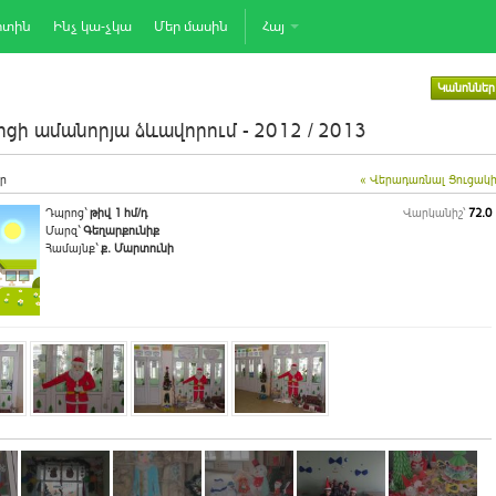
րտին
Ինչ կա-չկա
Մեր մասին
Հայ
Կանոններ
ցի ամանորյա ձևավորում - 2012 / 2013
ր
« Վերադառնալ Ցուցակ
Դպրոց`
թիվ 1 հմ/դ
Վարկանիշ՝
72.0
Մարզ`
Գեղարքունիք
Համայնք`
ք. Մարտունի