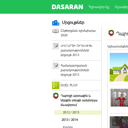
Գլխավոր էջ
Աշակե
Մրցույթներ
Ընթերցման օլիմպիադա
Դպրո
2020
«ԻՄ ՍՐՏԻ ՈՒՂԵԿԻՑ»
Աշխատանքնե
շարադրությունների
մրցույթ 2013
Համադպրոցական
շարադրությունների
մրցույթ 2013
DUEL PLUS
Դպրոցի արտաքին և
ներքին տեսքի ամանորյա
ձևավորում
2012 / 2013
2013 / 2014
Բոլորը